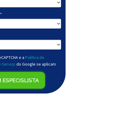
*
 reCAPTCHA e a
Política de
 Serviço
do Google se aplicam
 ESPECISLISTA