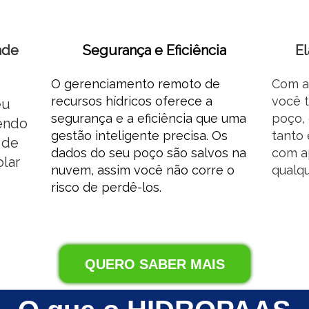
ade
Segurança e Eficiência
El
O gerenciamento remoto de
Com a
recursos hídricos oferece a
você 
eu
segurança e a eficiência que uma
poço, 
zendo
gestão inteligente precisa. Os
tanto 
 de
dados do seu poço são salvos na
com a
lar
nuvem, assim você não corre o
qualqu
risco de perdê-los.
QUERO SABER MAIS