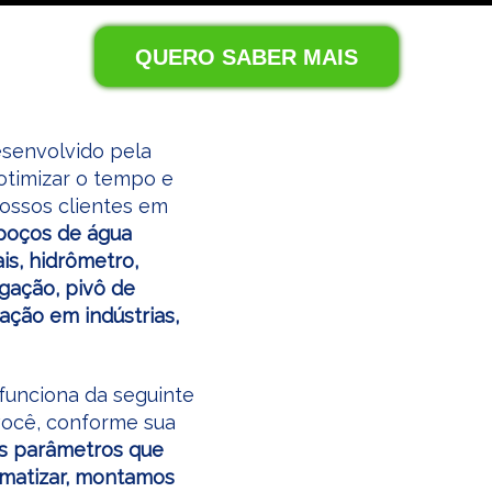
QUERO SABER MAIS
esenvolvido pela
timizar o tempo e
nossos clientes em
 poços de água
is, hidrômetro,
igação, pivô de
zação em indústrias,
funciona da seguinte
 você, conforme sua
s parâmetros que
omatizar, montamos