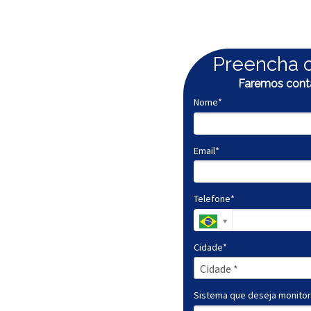
Preencha 
Faremos conta
Nome*
Email*
omático de
Telefone*
mento e
Cidade*
 de Poços
Cidade*
Cidade *
e Recursos
Sistema que deseja monitor