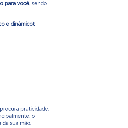
io para você,
sendo
ico e dinâmico);
 procura praticidade,
ncipalmente, o
 da sua mão.