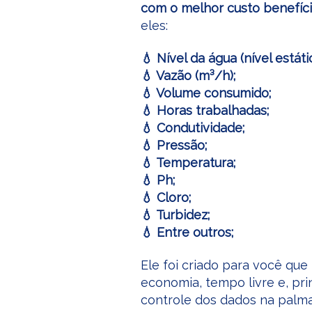
com o melhor custo benefíc
eles:
💧​ Nível da água (nível estát
💧 Vazão (m³/h);
💧 Volume consumido;
💧​ Horas trabalhadas;
💧 Condutividade;
💧 Pressão;
💧 Temperatura;
💧 ​Ph;
💧 ​Cloro;
💧 Turbidez;
💧​​ Entre outros;
Ele foi criado para você que
economia, tempo livre e, pri
controle dos dados na palma