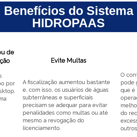
Benefícios do Sistema
HIDROPAAS
ou de
Evite Multas
nção
O con
.
A fiscalização aumentou bastante
pode g
po por
e, com isso, os usuários de águas
que é 
sktop.
subterrâneas e superficiais
opera
ema
precisam se adequar para evitar
melhor
penalidades como multas ou até
do rec
mesmo a revogação do
exces
licenciamento.
outros