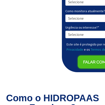
icos
Como monitora atualmente?
 estático, dinâmico,
bidez, condutividade,
Urgência ou interesse?*
ra, Fluoreto , entre
sar ir a campo
.
Este site é protegido por
Privacidade
e os
Termos de
FALAR COM
Como o HIDROPAAS